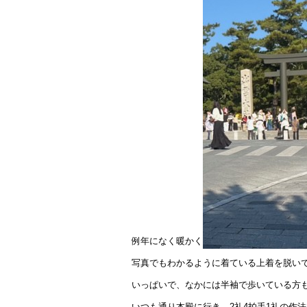
k
例年になく暖かく
写真でもわかるように着ている上着を脱い
いっぱいで、なかには半袖で歩いている方
いつも通り本殿に行き、2礼4拍手1礼の作