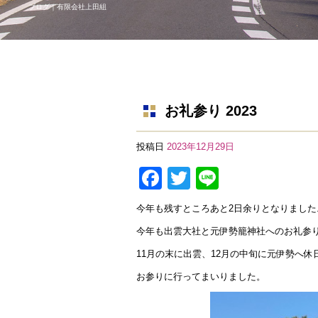
ブログ｜有限会社上田組
お礼参り 2023
投稿日
2023年12月29日
F
T
Li
a
wi
n
今年も残すところあと2日余りとなりました
c
tt
e
今年も出雲大社と元伊勢籠神社へのお礼参
e
er
11月の末に出雲、12月の中旬に元伊勢へ休
b
お参りに行ってまいりました。
o
o