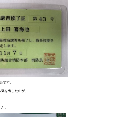
証です。
る気を出したのが、
せん。