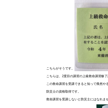
k
こちらがそうです。
こちらは、2度目の講習の上級救命講習修了
この救命講習を受講できると知って俄然や
防災士の資格取得です。
救命講習を受講しないと防災士にはなれま