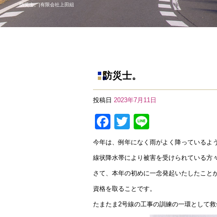
防災士。|有限会社上田組
防災士。
投稿日
2023年7月11日
F
T
Li
a
wi
n
今年は、例年になく雨がよく降っているよ
c
tt
e
線状降水帯により被害を受けられている方
e
er
さて、本年の初めに一念発起いたしたこと
b
資格を取ることです。
o
たまたま2号線の工事の訓練の一環として
o