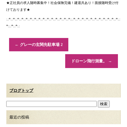
★正社員の求人随時募集中！社会保険完備！建退共あり！面接随時受け付
けております★
:.:*:.:*:.:*:.:*:.:*:.:*:.:*:.:*:.:*:.:*:.:*:.:*:.:*:.:*:.:*::.:*:.:*:.:*:.:*:.:*:.:*:.:*:.:*:.:*:.:*:.:*:.:
*::.:*:.:*:.:
←
グレーの玄関先駐車場 2
ドローン飛行測量。
→
ブログトップ
最近の投稿