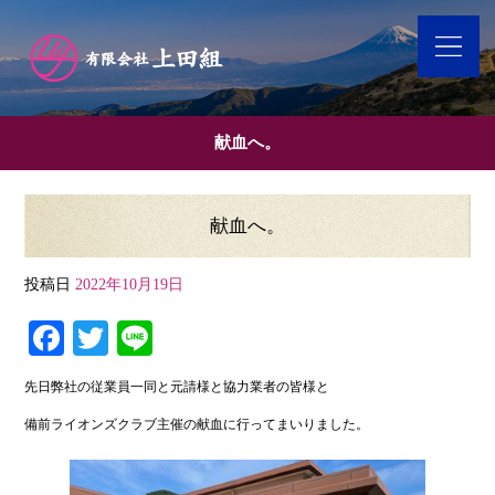
献血へ。
献血へ。
投稿日
2022年10月19日
Fa
T
Li
ce
wi
ne
先日弊社の従業員一同と元請様と協力業者の皆様と
bo
tte
備前ライオンズクラブ主催の献血に行ってまいりました。
ok
r