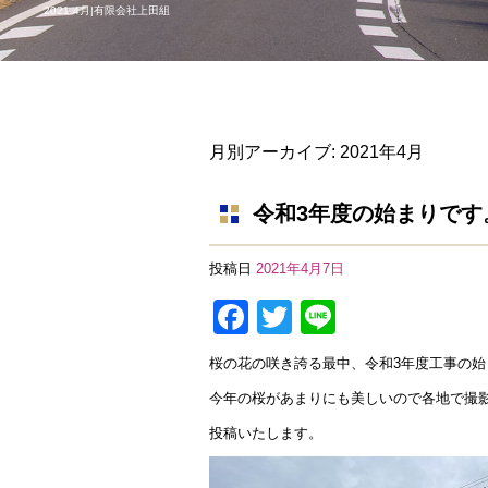
2021 4月|有限会社上田組
月別アーカイブ:
2021年4月
令和3年度の始まりです
投稿日
2021年4月7日
F
T
Li
a
wi
n
桜の花の咲き誇る最中、令和3年度工事の始
c
tt
e
今年の桜があまりにも美しいので各地で撮
e
er
投稿いたします。
b