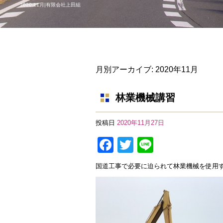
2020 11月|有限会社上田組
月別アーカイブ:
2020年11月
林業機械講習
投稿日
2020年11月27日
F
T
Li
a
wi
n
国道工事で必要に迫られて林業機械を使用
c
tt
e
e
er
b