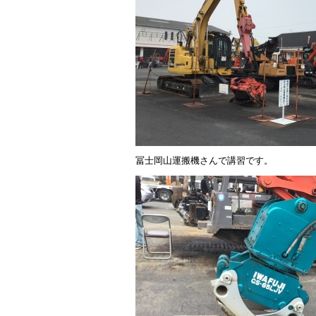
o
o
k
冨士岡山運搬機さんで講習です。