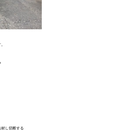
す。
中
造材し切断する