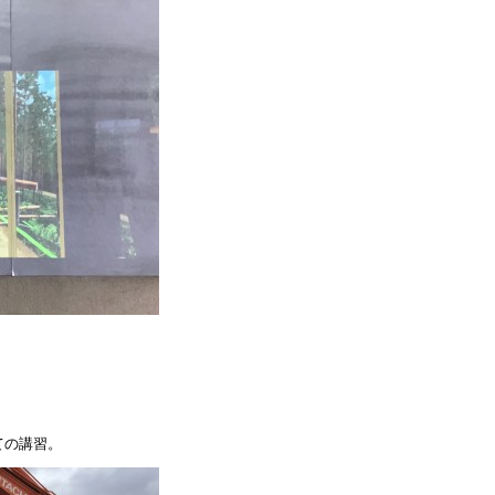
）
ての講習。