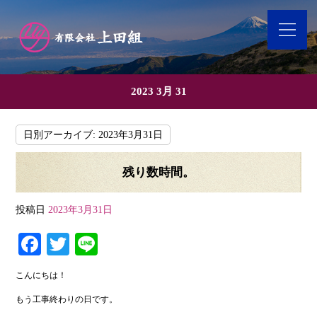
2023 3月 31
日別アーカイブ:
2023年3月31日
残り数時間。
投稿日
2023年3月31日
Fa
T
Li
ce
wi
ne
こんにちは！
bo
tte
もう工事終わりの日です。
ok
r