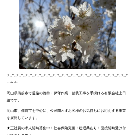
:*:.:*:.:*:.:*:.:*:.:*:.:*:.:*:.:*:.:*:.:*:.:*:.:*:.:*:.:*::.:*:.:*:.:*:.:*:.:*:.:*:.:*:.:*:.:*:.:*:.:*:.:*
::.:*:.:*:
岡山県備前市で道路の維持・保守作業、舗装工事を手掛ける有限会社上田
組です。
岡山市、備前市を中心に、公民問わずお客様のお気持ちにお応えする事業
を展開しています。
★正社員の求人随時募集中！社会保険完備！建退共あり！面接随時受け付