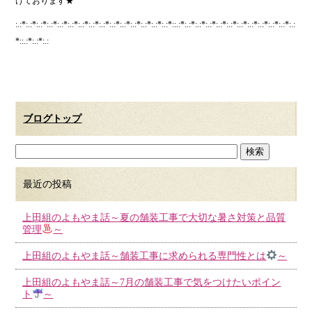
けております★
:.:*:.:*:.:*:.:*:.:*:.:*:.:*:.:*:.:*:.:*:.:*:.:*:.:*:.:*:.:*::.:*:.:*:.:*:.:*:.:*:.:*:.:*:.:*:.:*:.:*:.:*:.:
*::.:*:.:*:.:
ブログトップ
最近の投稿
上田組のよもやま話～夏の舗装工事で大切な暑さ対策と品質
管理
～
上田組のよもやま話～舗装工事に求められる専門性とは
～
上田組のよもやま話～7月の舗装工事で気をつけたいポイン
ト
～