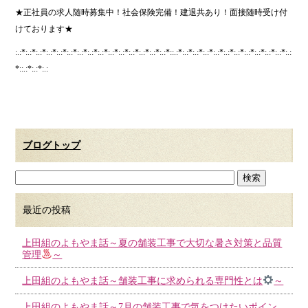
★正社員の求人随時募集中！社会保険完備！建退共あり！面接随時受け付
けております★
:.:*:.:*:.:*:.:*:.:*:.:*:.:*:.:*:.:*:.:*:.:*:.:*:.:*:.:*:.:*::.:*:.:*:.:*:.:*:.:*:.:*:.:*:.:*:.:*:.:*:.:*:.:
*::.:*:.:*:.:
ブログトップ
最近の投稿
上田組のよもやま話～夏の舗装工事で大切な暑さ対策と品質
管理
～
上田組のよもやま話～舗装工事に求められる専門性とは
～
上田組のよもやま話～7月の舗装工事で気をつけたいポイン