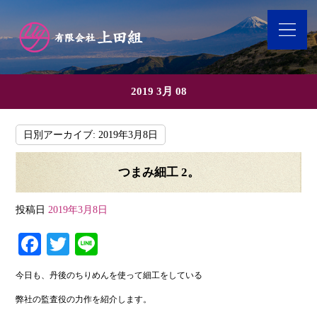
2019 3月 08
日別アーカイブ:
2019年3月8日
つまみ細工 2。
投稿日
2019年3月8日
Fa
T
Li
ce
wi
ne
今日も、丹後のちりめんを使って細工をしている
bo
tte
弊社の監査役の力作を紹介します。
ok
r