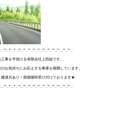
::.:*:.:*:.:*:.:*:.:*:.:*:.:*:.:*:.:*:.:*:.:*:.:*::.:*:.:*:.:
装工事を手掛ける有限会社上田組です。
様のお気持ちにお応えする事業を展開しています。
！建退共あり！面接随時受け付けております★
::.:*:.:*:.:*:.:*:.:*:.:*:.:*:.:*:.:*:.:*:.:*:.:*::.:*:.:*:.: