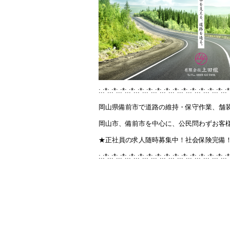
o
o
k
:.:*:.:*:.:*:.:*:.:*:.:*:.:*:.:*:.:*:.:*:.:*:.:*:.:*:.:*:.:*
岡山県備前市で道路の維持・保守作業、舗
岡山市、備前市を中心に、公民問わずお客
★正社員の求人随時募集中！社会保険完備
:.:*:.:*:.:*:.:*:.:*:.:*:.:*:.:*:.:*:.:*:.:*:.:*:.:*:.:*:.:*