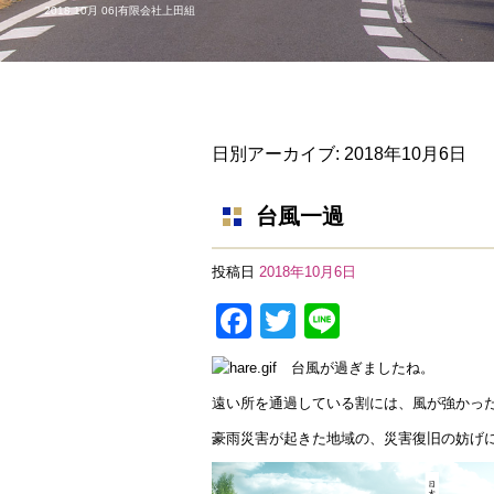
2018 10月 06|有限会社上田組
日別アーカイブ:
2018年10月6日
台風一過
投稿日
2018年10月6日
F
T
Li
a
wi
n
台風が過ぎましたね。
c
tt
e
遠い所を通過している割には、風が強かっ
e
er
豪雨災害が起きた地域の、災害復旧の妨げ
b