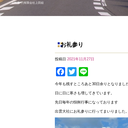
お礼参り|有限会社上田組
お礼参り
投稿日
2021年11月27日
F
T
Li
a
wi
n
今年も残すところあと30日余りとなりまし
c
tt
e
日に日に寒さも増してきています。
e
er
先日毎年の恒例行事になっております
b
出雲大社にお礼参りに行ってまいりました
o
o