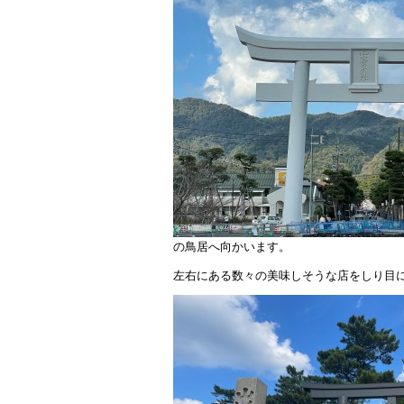
k
の鳥居へ向かいます。
左右にある数々の美味しそうな店をしり目