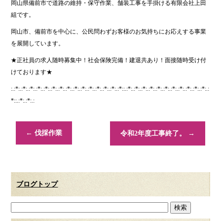
岡山県備前市で道路の維持・保守作業、舗装工事を手掛ける有限会社上田
組です。
岡山市、備前市を中心に、公民問わずお客様のお気持ちにお応えする事業
を展開しています。
★正社員の求人随時募集中！社会保険完備！建退共あり！面接随時受け付
けております★
:.:*:.:*:.:*:.:*:.:*:.:*:.:*:.:*:.:*:.:*:.:*:.:*:.:*:.:*:.:*::.:*:.:*:.:*:.:*:.:*:.:*:.:*:.:*:.:*:.:*:.:*:.:
*::.:*:.:*:.:
←
伐採作業
令和2年度工事終了。
→
ブログトップ