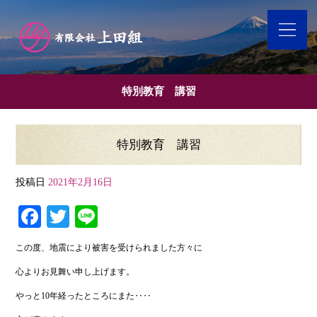
特別教育 講習
特別教育 講習
投稿日
2021年2月16日
Fa
T
Li
ce
wi
ne
この度、地震により被害を受けられました方々に
bo
tte
心よりお見舞い申し上げます。
ok
r
やっと10年経ったところにまた‥‥