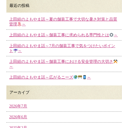
最近の投稿
上田組のよもやま話～夏の舗装工事で大切な暑さ対策と品質
管理
～
上田組のよもやま話～舗装工事に求められる専門性とは
～
上田組のよもやま話～7月の舗装工事で気をつけたいポイン
ト
～
上田組のよもやま話～舗装工事における安全管理の大切さ
～
上田組のよもやま話～広がるニーズ
～
アーカイブ
2026年7月
2026年6月
2025年2月