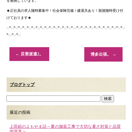
を展開しています。
★正社員の求人随時募集中！社会保険完備！建退共あり！面接随時受け付
けております★
:.:*:.:*:.:*:.:*:.:*:.:*:.:*:.:*:.:*:.:*:.:*:.:*:.:*:.:*:.:*::.:*:.:*:.:*:.:*:.:*:.:*:.:*:.:*:.:*:.:*:.:*:.:
*::.:*:.:*:.:
←
災害派遣2。
博多出張。
→
ブログトップ
最近の投稿
上田組のよもやま話～夏の舗装工事で大切な暑さ対策と品質
管理
～