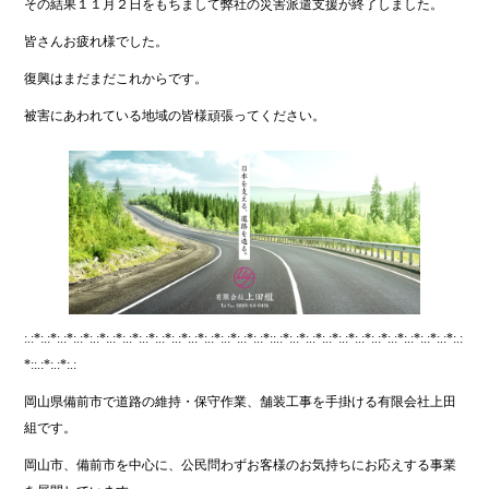
その結果１１月２日をもちまして弊社の災害派遣支援が終了しました。
皆さんお疲れ様でした。
復興はまだまだこれからです。
被害にあわれている地域の皆様頑張ってください。
:.:*:.:*:.:*:.:*:.:*:.:*:.:*:.:*:.:*:.:*:.:*:.:*:.:*:.:*:.:*::.:*:.:*:.:*:.:*:.:*:.:*:.:*:.:*:.:*:.:*:.:*:.:
*::.:*:.:*:.:
岡山県備前市で道路の維持・保守作業、舗装工事を手掛ける有限会社上田
組です。
岡山市、備前市を中心に、公民問わずお客様のお気持ちにお応えする事業