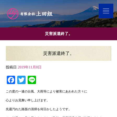
災害派遣終了。
災害派遣終了。
投稿日
2019年11月8日
Fa
T
Li
ce
wi
ne
この度の一連の台風、大雨等により被害にあわれた方々に
bo
tte
心よりお見舞い申し上げます。
ok
r
先週汚れた路面の清掃を何日かしたようです。