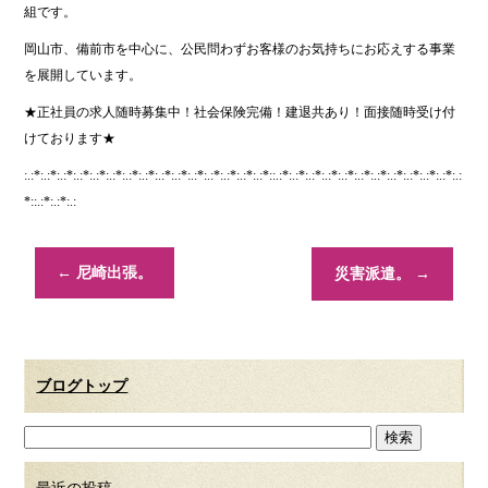
組です。
岡山市、備前市を中心に、公民問わずお客様のお気持ちにお応えする事業
を展開しています。
★正社員の求人随時募集中！社会保険完備！建退共あり！面接随時受け付
けております★
:.:*:.:*:.:*:.:*:.:*:.:*:.:*:.:*:.:*:.:*:.:*:.:*:.:*:.:*:.:*::.:*:.:*:.:*:.:*:.:*:.:*:.:*:.:*:.:*:.:*:.:*:.:
*::.:*:.:*:.:
←
尼崎出張。
災害派遣。
→
ブログトップ