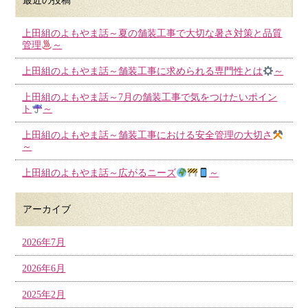
最近の投稿
上田組のよもやま話～夏の舗装工事で大切な暑さ対策と品質
管理
～
上田組のよもやま話～舗装工事に求められる専門性とは
～
上田組のよもやま話～7月の舗装工事で気をつけたいポイン
ト
～
上田組のよもやま話～舗装工事における安全管理の大切さ
～
上田組のよもやま話～広がるニーズ
～
アーカイブ
2026年7月
2026年6月
2025年2月