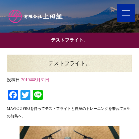
テストフライト。
テストフライト。
投稿日
2019年8月31日
Fa
T
Li
ce
wi
ne
MAVIC 2 PROを持ってテストフライトと自身のトレーニングを兼ねて日生
bo
tte
の前島へ。
ok
r