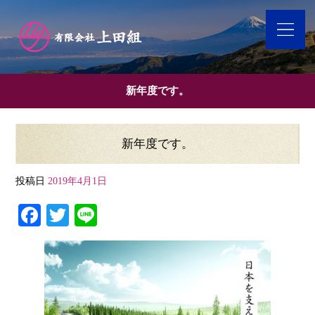
新年度です。
新年度です。
投稿日
2019年4月1日
Fa
T
Li
ce
wi
ne
bo
tte
ok
r