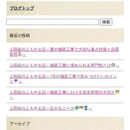
ブログトップ
最近の投稿
上田組のよもやま話～夏の舗装工事で大切な暑さ対策と品質
管理
～
上田組のよもやま話～舗装工事に求められる専門性とは
～
上田組のよもやま話～7月の舗装工事で気をつけたいポイン
ト
～
上田組のよもやま話～舗装工事における安全管理の大切さ
～
上田組のよもやま話～広がるニーズ
～
アーカイブ