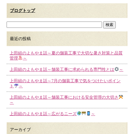
ブログトップ
最近の投稿
上田組のよもやま話～夏の舗装工事で大切な暑さ対策と品質
管理
～
上田組のよもやま話～舗装工事に求められる専門性とは
～
上田組のよもやま話～7月の舗装工事で気をつけたいポイン
ト
～
上田組のよもやま話～舗装工事における安全管理の大切さ
～
上田組のよもやま話～広がるニーズ
～
アーカイブ