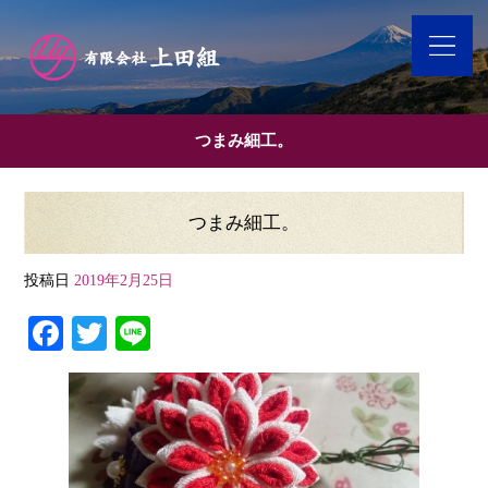
つまみ細工。
つまみ細工。
投稿日
2019年2月25日
Fa
T
Li
ce
wi
ne
bo
tte
ok
r